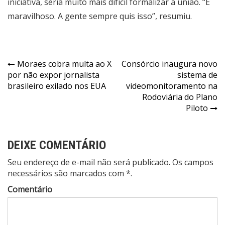
iniciativa, seria muito mais difícil formalizar a união. “É
maravilhoso. A gente sempre quis isso”, resumiu.
Navegação
Moraes cobra multa ao X
Consórcio inaugura novo
por não expor jornalista
sistema de
de
brasileiro exilado nos EUA
videomonitoramento na
Post
Rodoviária do Plano
Piloto
DEIXE COMENTÁRIO
Seu endereço de e-mail não será publicado. Os campos
necessários são marcados com *.
Comentário