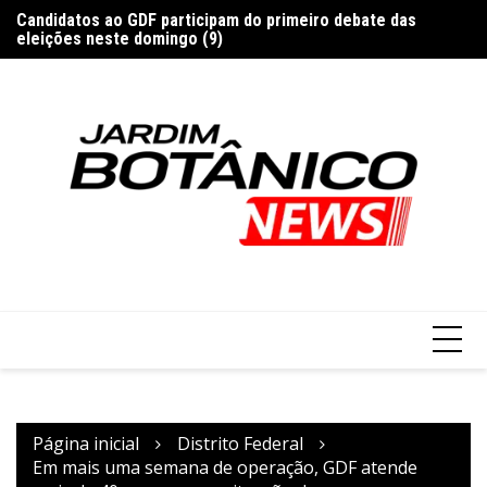
Ir
Candidatos ao GDF participam do primeiro debate das
Br
para
eleições neste domingo (9)
A
o
conteúdo
Página inicial
Distrito Federal
Em mais uma semana de operação, GDF atende