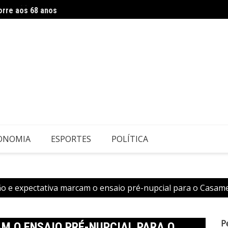
orre aos 68 anos
Flipel
ONOMIA
ESPORTES
POLÍTICA
o e expectativa marcam o ensaio pré-nupcial para o Casam
P
M O ENSAIO PRÉ-NUPCIAL PARA O