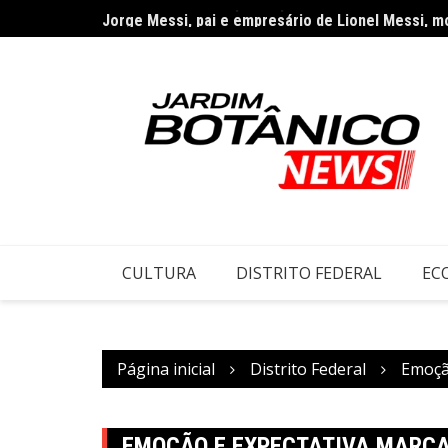
Ir
Jorge Messi, pai e empresário de Lionel Messi, m
para
o
conteúdo
CULTURA
DISTRITO FEDERAL
EC
Página inicial
Distrito Federal
Emoçã
EMOÇÃO E EXPECTATIVA MARCA