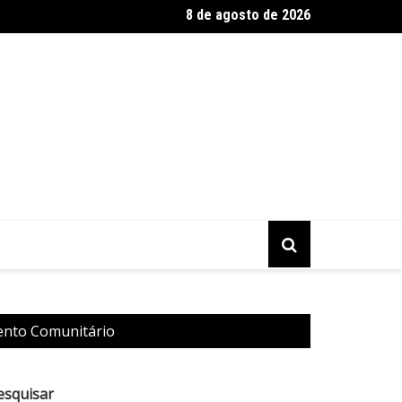
8 de agosto de 2026
ô lança livro com cartas entre Jorge Amado e Erico Verissimo
ento Comunitário
esquisar