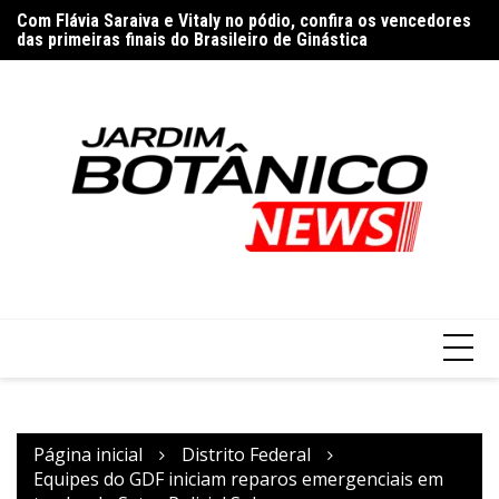
Ir
Com Flávia Saraiva e Vitaly no pódio, confira os vencedores
Re
para
das primeiras finais do Brasileiro de Ginástica
es
o
conteúdo
Página inicial
Distrito Federal
Equipes do GDF iniciam reparos emergenciais em