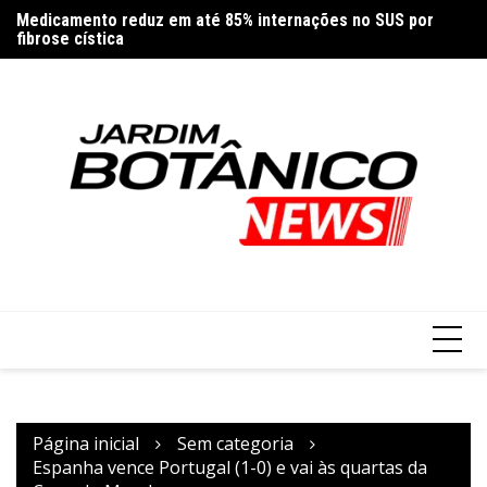
Ir
Medicamento reduz em até 85% internações no SUS por
Co
para
fibrose cística
re
o
conteúdo
Página inicial
Sem categoria
Espanha vence Portugal (1-0) e vai às quartas da