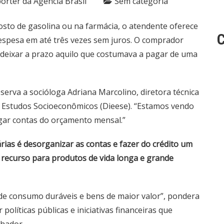
pórter da Agência Brasil
Sem categoria
to de gasolina ou na farmácia, o atendente oferece
C
despesa em até três vezes sem juros. O comprador
 deixar a prazo aquilo que costumava a pagar de uma
erva a socióloga Adriana Marcolino, diretora técnica
 e Estudos Socioeconômicos (Dieese). “Estamos vendo
agar contas do orçamento mensal.”
árias é desorganizar as contas e fazer do crédito um
recurso para produtos de vida longa e grande
 de consumo duráveis e bens de maior valor”, pondera
olíticas públicas e iniciativas financeiras que