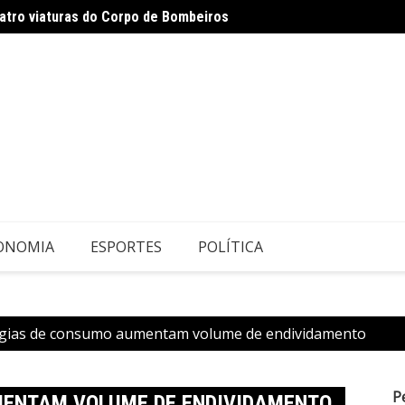
uatro viaturas do Corpo de Bombeiros
26 de
aturas nos tribunais
ONOMIA
ESPORTES
POLÍTICA
égias de consumo aumentam volume de endividamento
P
MENTAM VOLUME DE ENDIVIDAMENTO