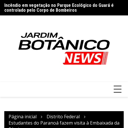
Ir
e
Incêndio em vegetação no Parque Ecológico do Guará é
Bo
para
controlado pelo Corpo de Bombeiros
g
o
conteúdo
Página inicial
Distrito Federal
Estudantes do Paranoá fazem visita à Embaixada da