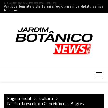
Ir
Partidos têm até o dia 15 para registrarem candidaturas nos
26
para
tribunais
o
conteúdo
Página inicial
Cultura
Família da escultora Conceição dos Bugres