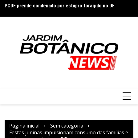
PCDF prende condenado por estupro foragido no DF
Ir
DF
Forlán assume seleção do Uruguai após saída de Bielsa e
para
e
inicia reconstrução
o
conteúdo
Página inicial
Sem categoria
Festas juninas impulsionam consumo das famílias e