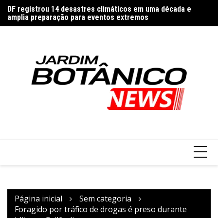
Ir
DF registrou 14 desastres climáticos em uma década e
Ce
para
amplia preparação para eventos extremos
em
o
conteúdo
Página inicial
Sem categoria
Foragido por tráfico de drogas é preso durante