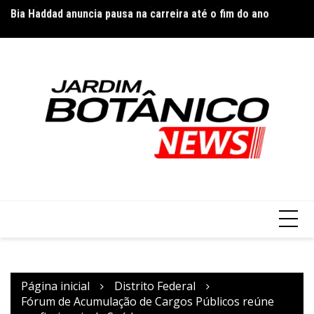
Dois policiais ficam feridos após viatura capotar na EPNB
Ir
Or
Bia Haddad anuncia pausa na carreira até o fim do ano
para
o
conteúdo
Página inicial
Distrito Federal
Fórum de Acumulação de Cargos Públicos reúne