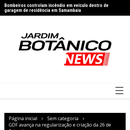
Ir
Bombeiros controlam incêndio em veículo dentro de
Pa
para
garagem de residência em Samambaia
o
conteúdo
Página inicial
Sem categoria
GDF avança na regularização e criação da 26 de