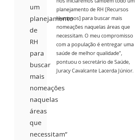
nós iniciaremos também todo um
um
planejamento de RH [Recursos
planejamento
Humanos] para buscar mais
nomeações naquelas áreas que
de
necessitam. O meu compromisso
RH
com a população é entregar uma
para
saúde de melhor qualidade”,
pontuou o secretário de Saúde,
buscar
Juracy Cavalcante Lacerda Júnior.
mais
nomeações
naquelas
áreas
que
necessitam”