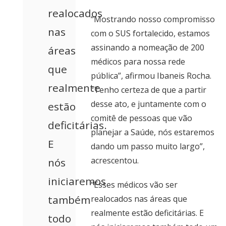
realocados
“Mostrando nosso compromisso
nas
com o SUS fortalecido, estamos
assinando a nomeação de 200
áreas
médicos para nossa rede
que
pública”, afirmou Ibaneis Rocha.
realmente
“Tenho certeza de que a partir
desse ato, e juntamente com o
estão
comitê de pessoas que vão
deficitárias.
planejar a Saúde, nós estaremos
E
dando um passo muito largo”,
acrescentou.
nós
iniciaremos
“Esses médicos vão ser
também
realocados nas áreas que
realmente estão deficitárias. E
todo