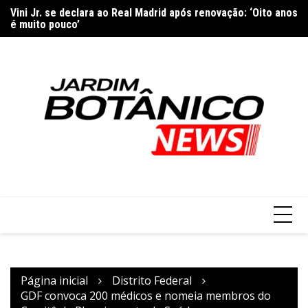
Ir
Vini Jr. se declara ao Real Madrid após renovação: ‘Oito anos
Sã
para
é muito pouco’
ma
o
conteúdo
Página inicial
Distrito Federal
GDF convoca 200 médicos e nomeia membros do