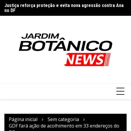
Ir
Justiça reforça proteção e evita nova agressão contra Ana
T
para
no DF
h
o
conteúdo
Página inicial
Sem categoria
GDF fará ação de acolhimento em 33 endereços do