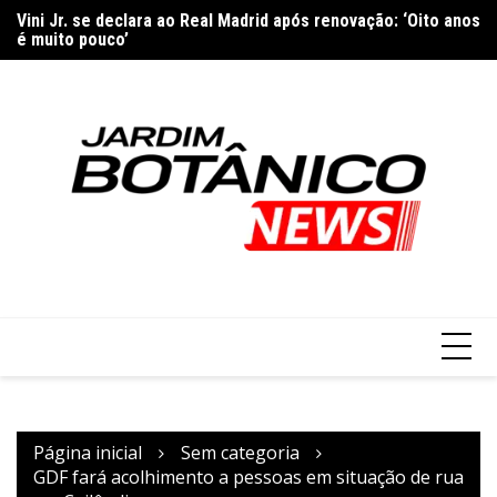
Ir
Vini Jr. se declara ao Real Madrid após renovação: ‘Oito anos
Ap
para
é muito pouco’
E
São Paulo sai na frente, mas cede virada ao Grêmio e amplia
o
marca melancólica no Brasileirão
conteúdo
Página inicial
Sem categoria
GDF fará acolhimento a pessoas em situação de rua