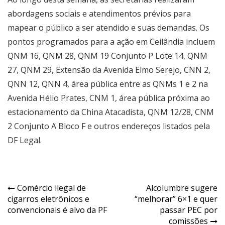
abordagens sociais e atendimentos prévios para
mapear o público a ser atendido e suas demandas. Os
pontos programados para a ação em Ceilândia incluem
QNM 16, QNM 28, QNM 19 Conjunto P Lote 14, QNM
27, QNM 29, Extensão da Avenida Elmo Serejo, CNN 2,
QNN 12, QNN 4, área pública entre as QNMs 1 e 2 na
Avenida Hélio Prates, CNM 1, área pública próxima ao
estacionamento da China Atacadista, QNM 12/28, CNM
2 Conjunto A Bloco F e outros endereços listados pela
DF Legal.
Navegação
Comércio ilegal de
Alcolumbre sugere
cigarros eletrônicos e
“melhorar” 6×1 e quer
de
convencionais é alvo da PF
passar PEC por
Post
comissões