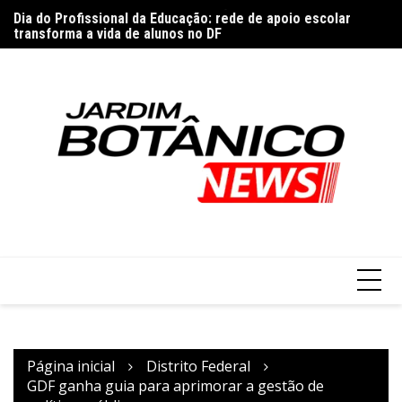
Feira da Uva e do Vinho terá reforço de ônibus em Planaltina
Ir
Dia do Profissional da Educação: rede de apoio escolar
P
para
transforma a vida de alunos no DF
G
o
conteúdo
Página inicial
Distrito Federal
GDF ganha guia para aprimorar a gestão de