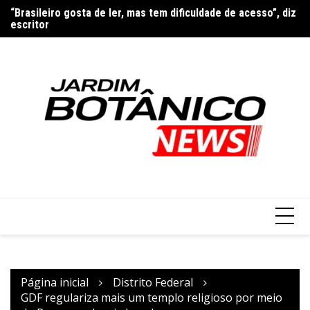
Ir
e
“Brasileiro gosta de ler, mas tem dificuldade de acesso”, diz
Mo
para
escritor
do
o
conteúdo
Página inicial
Distrito Federal
GDF regulariza mais um templo religioso por meio