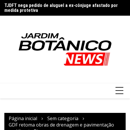
Ir
TJDFT nega pedido de aluguel a ex-cônjuge afastado por
Pe
para
medida protetiva
co
o
conteúdo
Página inicial
Sem categoria
GDF retoma obras de drenagem e pavimentação