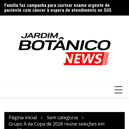
Ir
Família faz campanha para custear exame urgente de
Lo
para
paciente com câncer à espera de atendimento no SUS
Gi
o
conteúdo
Página inicial
Sem categoria
Grupo A da Copa de 2026 reúne seleções em