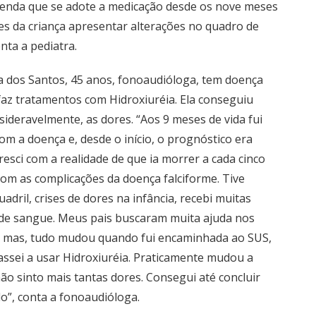
nda que se adote a medicação desde os nove meses
tes da criança apresentar alterações no quadro de
nta a pediatra.
 dos Santos, 45 anos, fonoaudióloga, tem doença
 faz tratamentos com Hidroxiuréia. Ela conseguiu
sideravelmente, as dores. “Aos 9 meses de vida fui
com a doença e, desde o início, o prognóstico era
 “Cresci com a realidade de que ia morrer a cada cinco
com as complicações da doença falciforme. Tive
adril, crises de dores na infância, recebi muitas
de sangue. Meus pais buscaram muita ajuda nos
 mas, tudo mudou quando fui encaminhada ao SUS,
assei a usar Hidroxiuréia. Praticamente mudou a
ão sinto mais tantas dores. Consegui até concluir
”, conta a fonoaudióloga.