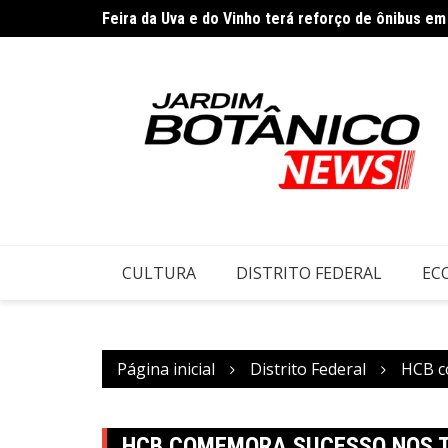
Ir
Feira da Uva e do Vinho terá reforço de ônibus em 
para
o
conteúdo
CULTURA
DISTRITO FEDERAL
EC
Página inicial
Distrito Federal
HCB c
HCB COMEMORA SUCESSO NOS 