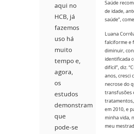
Saúde recome
aqui no
de idade, an
HCB, já
saúde”, come
fazemos
Luana Corrêa
uso há
falciforme e
muito
diminuir, con
identificada 
tempo e,
difícil”, diz.
agora,
anos, cresci 
os
necrose do qu
transfusões 
estudos
tratamentos,
demonstram
em 2010, e p
que
minha vida, n
meu mestrado
pode-se