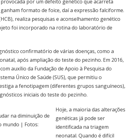
 provocada por um defeito genético que acarreta
 ganham formato de foice, daí a expressão falciforme.
r (HCB), realiza pesquisas e aconselhamento genético
ojeto foi incorporado na rotina do laboratório de
agnóstico confirmatório de várias doenças, como a
eonatal, após ampliação do teste do pezinho. Em 2016,
com auxílio da Fundação de Apoio à Pesquisa do
Sistema Único de Saúde (SUS), que permitiu o
stiga a fenotipagem (diferentes grupos sanguíneos),
nósticos iniciais do teste do pezinho.
Hoje, a maioria das alterações
udar na diminuição de
genéticas já pode ser
no mundo | Fotos:
identificada na triagem
neonatal. Quando é difícil