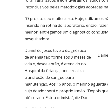
foram analisados e 80% tiveram os laudos con
inconclusivos pelas metodologias adotadas na
“O projeto deu muito certo. Hoje, utilizamos n
inserido na rotina do laboratório, então, faz
melhor, entregamos um diagnóstico conclusivo
pesquisadora.
Daniel de Jesus teve o diagnóstico
Danie
de anemia falciforme aos 9 meses de
vida e, desde então, é atendido no
Hospital da Criança, onde realiza
transfusão de sangue para
manutenção. Aos 16 anos, o menino aguarda c
cujo doador será o próprio irmão. “Depois que
até curado. Estou otimista”, diz Daniel.