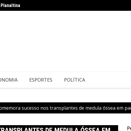
Planaltina
Dia do
ONOMIA
ESPORTES
POLÍTICA
omemora sucesso nos transplantes de medula óssea em pac
P
TRANSPLANTES DE MEDULA ÓSSEA EM