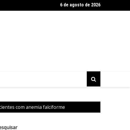
6 de agosto de 2026
 Profissional da Educação: rede de apoio escolar transforma a vi
ientes com anemia falciforme
esquisar