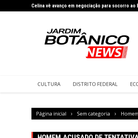
Ir
Celina vê avanço em negociação para socorro ao
para
o
conteúdo
CULTURA
DISTRITO FEDERAL
EC
Página inicial
Sem categoria
Homem a
HOMEM ACUSADO DE TENTATIVA 