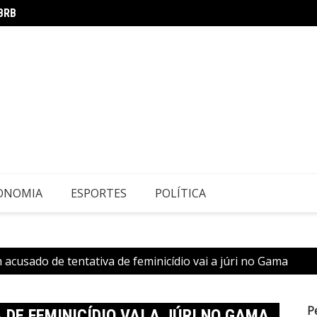
 BRB
Estado
ONOMIA
ESPORTES
POLÍTICA
cusado de tentativa de feminicídio vai a júri no Gama
P
DE FEMINICÍDIO VAI A JÚRI NO GAMA