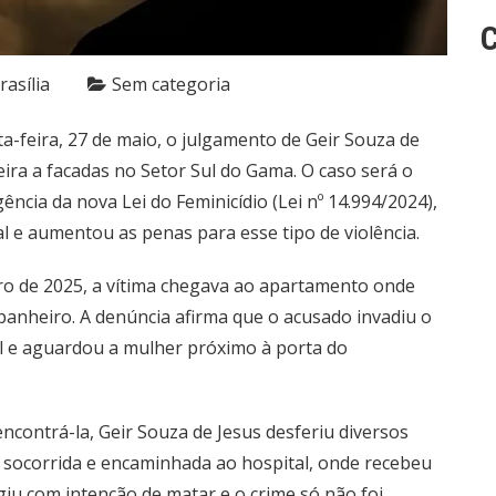
C
rasília
Sem categoria
ta-feira, 27 de maio, o julgamento de Geir Souza de
ira a facadas no Setor Sul do Gama. O caso será o
ência da nova Lei do Feminicídio (Lei nº 14.994/2024),
 e aumentou as penas para esse tipo de violência.
ro de 2025, a vítima chegava ao apartamento onde
anheiro. A denúncia afirma que o acusado invadiu o
el e aguardou a mulher próximo à porta do
encontrá-la, Geir Souza de Jesus desferiu diversos
oi socorrida e encaminhada ao hospital, onde recebeu
iu com intenção de matar e o crime só não foi