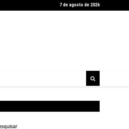
7 de agosto de 2026
 de São Paulo confirma 23 casos de sarampo; 16 não se vacinar
esquisar