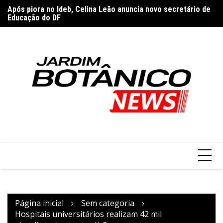
Ir
Após piora no Ideb, Celina Leão anuncia novo secretário de
Do
para
Educação do DF
Fe
River Plate confirma acerto com o meia Thiago Almada, ex-
o
alvo do Flamengo
conteúdo
Página inicial
Sem categoria
Hospitais universitários realizam 42 mil