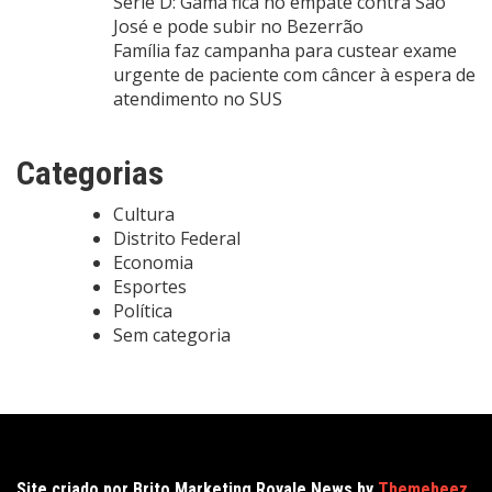
Série D: Gama fica no empate contra São
José e pode subir no Bezerrão
Família faz campanha para custear exame
urgente de paciente com câncer à espera de
atendimento no SUS
Categorias
Cultura
Distrito Federal
Economia
Esportes
Política
Sem categoria
Site criado por Brito Marketing Royale News by
Themebeez