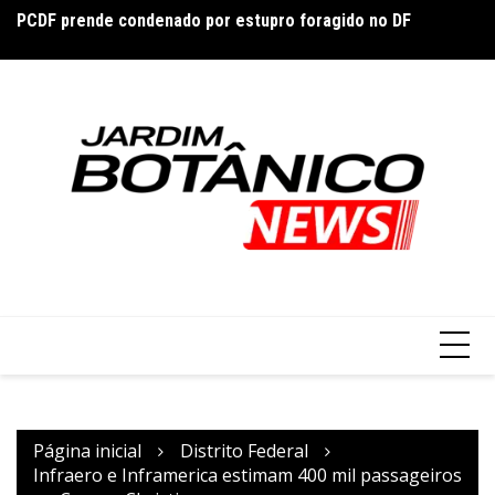
Ir
PCDF prende condenado por estupro foragido no DF
DF
para
e
Forlán assume seleção do Uruguai após saída de Bielsa e
o
inicia reconstrução
conteúdo
Página inicial
Distrito Federal
Infraero e Inframerica estimam 400 mil passageiros