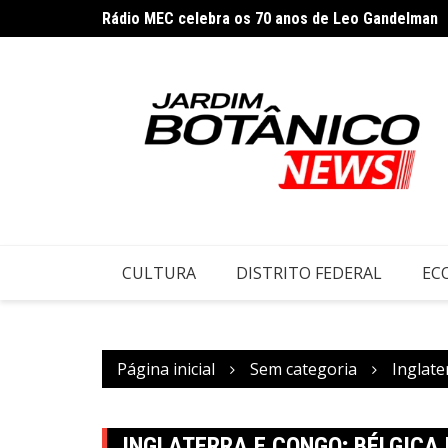
Rádio MEC celebra os 70 anos de Leo Gandelman
Ir
Controle do colesterol deve começar na infância, 
para
o
conteúdo
CULTURA
DISTRITO FEDERAL
EC
Página inicial
Sem categoria
Inglate
INGLATERRA E CONGO; BÉLGICA