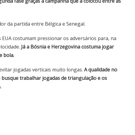
gunda fase graças à campanha que a colocou entre as
r da partida entre Bélgica e Senegal.
os EUA costumam pressionar os adversários para, na
locidade.
Já a Bósnia e Herzegovina costuma jogar
e bola.
vitar jogadas verticais muito longas.
A qualidade no
 busque trabalhar jogadas de triangulação e os
.