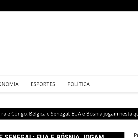
Mulher
alerta cardiologista
ONOMIA
ESPORTES
POLÍTICA
rra e Congo; Bélgica e Senegal; EUA e Bósnia jogam nesta q
P
 E SENEGAL; EUA E BÓSNIA JOGAM