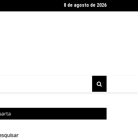
8 de agosto de 2026
 fica ferida após capotamento de carro na BR-020, próximo ao C
uarta
esquisar