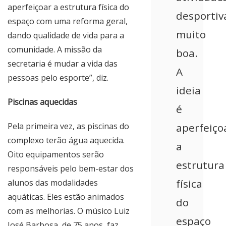
aperfeiçoar a estrutura física do
desportiv
espaço com uma reforma geral,
muito
dando qualidade de vida para a
comunidade. A missão da
boa.
secretaria é mudar a vida das
A
pessoas pelo esporte”, diz.
ideia
Piscinas aquecidas
é
Pela primeira vez, as piscinas do
aperfeiço
complexo terão água aquecida.
a
Oito equipamentos serão
estrutura
responsáveis pelo bem-estar dos
física
alunos das modalidades
aquáticas. Eles estão animados
do
com as melhorias. O músico Luiz
espaço
José Barbosa, de 75 anos, faz