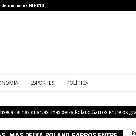
 de ônibus na GO-010
Justiç
seminário
ONOMIA
ESPORTES
POLÍTICA
nseca cai nas quartas, mas deixa Roland Garros entre os gr
P
AS, MAS DEIXA ROLAND GARROS ENTRE