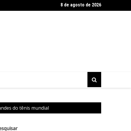
8 de agosto de 2026
a reforça proteção e evita nova agressão contra Ana no DF
andes do tênis mundial
esquisar