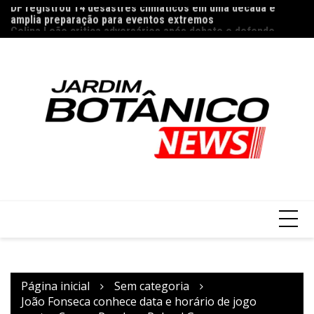
Ir
amplia preparação para eventos extremos
P
Celina Leão critica adversários após debate e defende
para
n
empréstimo de R$ 6,6 bilhões ao BRB
o
conteúdo
Página inicial
Sem categoria
João Fonseca conhece data e horário de jogo