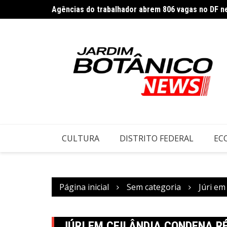
Ir
Agências do trabalhador abrem 806 vagas no DF ne
para
o
conteúdo
CULTURA
DISTRITO FEDERAL
EC
Página inicial
Sem categoria
Júri em
JÚRI EM CEILÂNDIA CONDENA RÉ