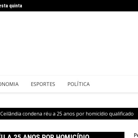
sta quinta
Cruzei
ONOMIA
ESPORTES
POLÍTICA
 Ceilândia condena réu a 25 anos por homicídio qualificado
P
U A 25 ANOS POR HOMICÍDIO