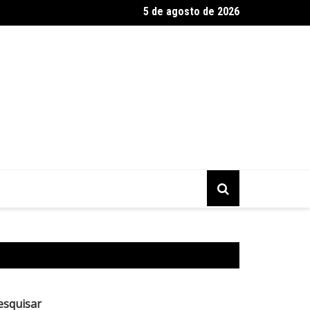
5 de agosto de 2026
ro, Grêmio, Santos e Atlético-MG avançam na Copa do Brasil
esquisar