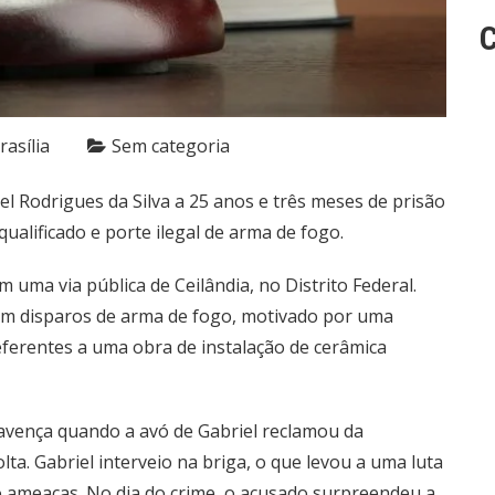
C
rasília
Sem categoria
el Rodrigues da Silva a 25 anos e três meses de prisão
ualificado e porte ilegal de arma de fogo.
 uma via pública de Ceilândia, no Distrito Federal.
om disparos de arma de fogo, motivado por uma
eferentes a uma obra de instalação de cerâmica
avença quando a avó de Gabriel reclamou da
lta. Gabriel interveio na briga, o que levou a uma luta
do ameaças. No dia do crime, o acusado surpreendeu a