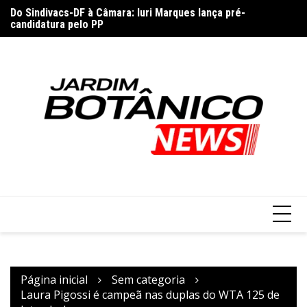
Ir
F
Do Sindivacs-DF à Câmara: Iuri Marques lança pré-
Fu
para
candidatura pelo PP
pa
o
conteúdo
Página inicial
Sem categoria
Laura Pigossi é campeã nas duplas do WTA 125 de