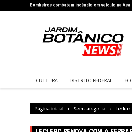
Bombeiros combatem incêndio em veículo na Asa
Ir
Acolhimento a pessoas em situação de rua ocorr
para
o
conteúdo
CULTURA
DISTRITO FEDERAL
EC
Página inicial
Sem categoria
Leclerc
LECLERC RENOVA COM A FERRA