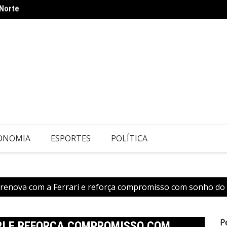
 Norte
Rádio 
e em Sobradinho
ONOMIA
ESPORTES
POLÍTICA
 renova com a Ferrari e reforça compromisso com sonho do 
P
RI E REFORÇA COMPROMISSO COM