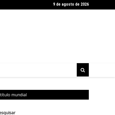
9 de agosto de 2026
Nacional homenageia Dia Internacional dos Povos Indígenas
título mundial
esquisar