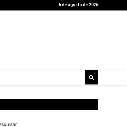
6 de agosto de 2026
dia: raio atinge jogadores em partida de futebol, mata atleta e d
esquisar