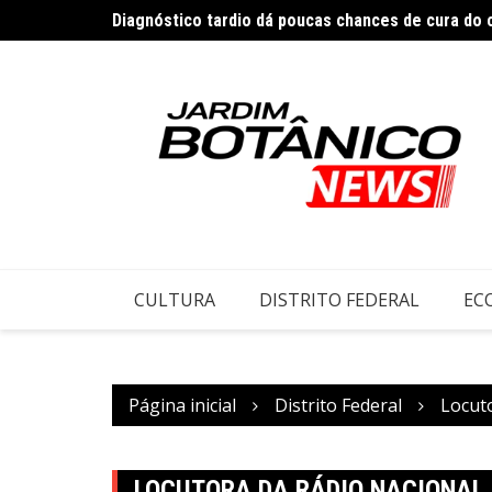
Ir
Diagnóstico tardio dá poucas chances de cura do
para
Exclusivo: Avante avalia romper com Arruda após 
o
conteúdo
CULTURA
DISTRITO FEDERAL
EC
Página inicial
Distrito Federal
Locut
LOCUTORA DA RÁDIO NACIONAL