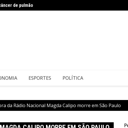
 câncer de pulmão
Tailân
anúncio de vice
ONOMIA
ESPORTES
POLÍTICA
ora da Rádio Nacional Magda Calipo morre em São Paulo
P
 MAGDA CALIPO MORRE EM SÃO PAULO