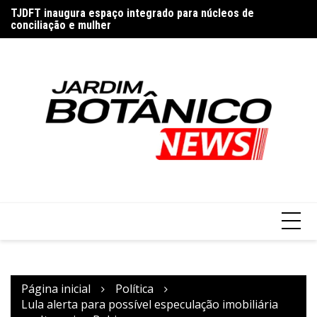
Ir
conciliação e mulher
TJ
para
TJDFT condena uso de marca concorrente em anúncios
patrocinados
o
conteúdo
Página inicial
Política
Lula alerta para possível especulação imobiliária