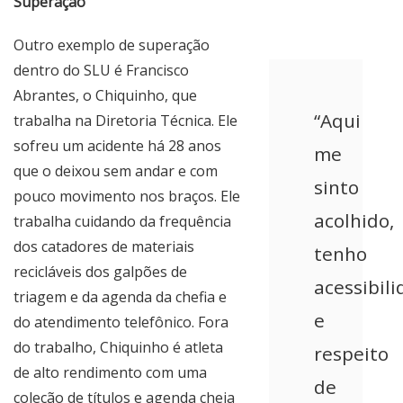
Superação
Outro exemplo de superação
dentro do SLU é Francisco
Abrantes, o Chiquinho, que
“Aqui
trabalha na Diretoria Técnica. Ele
sofreu um acidente há 28 anos
me
que o deixou sem andar e com
sinto
pouco movimento nos braços. Ele
acolhido,
trabalha cuidando da frequência
dos catadores de materiais
tenho
recicláveis dos galpões de
acessibil
triagem e da agenda da chefia e
e
do atendimento telefônico. Fora
do trabalho, Chiquinho é atleta
respeito
de alto rendimento com uma
de
coleção de títulos e agenda cheia