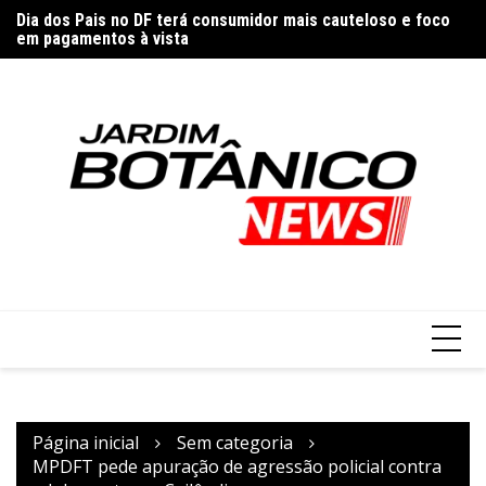
Ir
ta
Dia dos Pais no DF terá consumidor mais cauteloso e foco
Pa
para
em pagamentos à vista
o
conteúdo
Página inicial
Sem categoria
MPDFT pede apuração de agressão policial contra