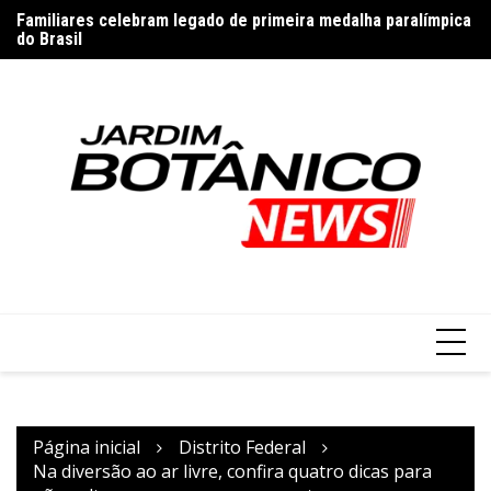
Ir
Familiares celebram legado de primeira medalha paralímpica
Ôn
para
do Brasil
S
o
conteúdo
Página inicial
Distrito Federal
Na diversão ao ar livre, confira quatro dicas para