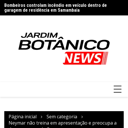
Ir
Bombeiros controlam incêndio em veículo dentro de
Co
para
garagem de residência em Samambaia
Pai reconhece filha aos 102 anos no Distrito Federal
cl
o
conteúdo
Página inicial
Sem categoria
Neymar não treina em apresentação e preocupa a