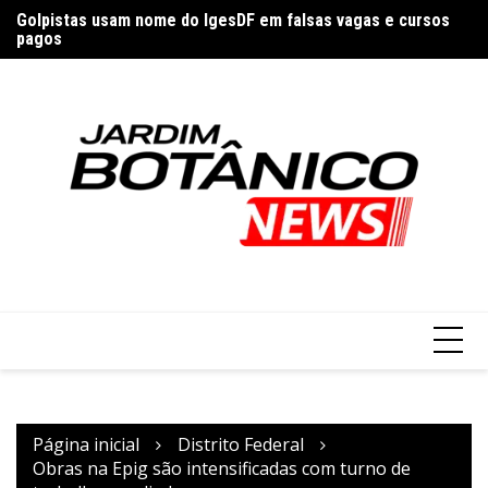
Ir
Golpistas usam nome do IgesDF em falsas vagas e cursos
Br
para
pagos
o
conteúdo
Página inicial
Distrito Federal
Obras na Epig são intensificadas com turno de