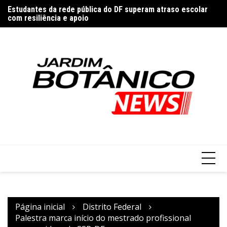
Ir
Estudantes da rede pública do DF superam atraso escolar
PS
para
com resiliência e apoio
de
o
conteúdo
Página inicial
Distrito Federal
Palestra marca início do mestrado profissional