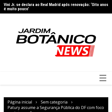
Ir
Vini Jr. se declara ao Real Madrid após renovação: ‘Oito anos
Sã
para
é muito pouco’
ma
o
conteúdo
Página inicial
Sem categoria
Patury assume a Segurança Pública do DF com foco