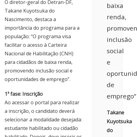
O diretor-geral do Detran-DF,
baixa
Takane Kuyotsuka do
renda,
Nascimento, destaca a
promove
importância do programa para a
população: “O programa visa
inclusão
facilitar o acesso à Carteira
social
Nacional de Habilitação (CNH)
e
para cidadãos de baixa renda,
promovendo inclusão social e
oportuni
oportunidades de emprego”.
de
1ª fase: Inscrição
emprego”
Ao acessar o portal para realizar
a inscrição, o candidato deverá
Takane
selecionar a modalidade desejada:
Kuyotsuka
estudante habilitado ou cidadão
do
habilitado. Depois, deve inserir os