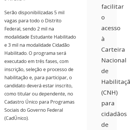
facilitar
Serão disponibilizadas 5 mil
o
vagas para todo o Distrito
acesso
Federal, sendo 2 mil na
modalidade Estudante Habilitado
à
e 3 mil na modalidade Cidadão
Carteira
Habilitado. O programa será
Nacional
executado em três fases, com
inscrição, seleção e processo de
de
habilitação e, para participar, o
Habilitaç
candidato deverá estar inscrito,
(CNH)
como titular ou dependente, no
Cadastro Único para Programas
para
Sociais do Governo Federal
cidadãos
(CadÚnico).
de