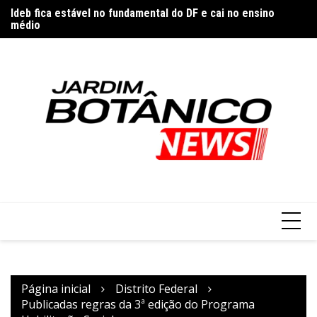
Ir
Ideb fica estável no fundamental do DF e cai no ensino
P
para
médio
o
conteúdo
Página inicial
Distrito Federal
Publicadas regras da 3ª edição do Programa