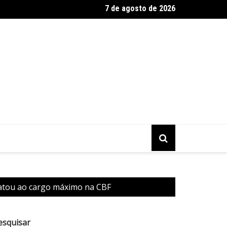
7 de agosto de 2026
gias plásticas de mama no SUS crescem mais de 50% em dez anos
datou ao cargo máximo na CBF
esquisar