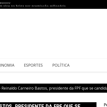
 vice na briga por premiação milionária
Cirur
ONOMIA
ESPORTES
POLÍTICA
Reinaldo Carneiro Bastos, presidente da FPF que se candi
P
TOS, PRESIDENTE DA FPF QUE SE