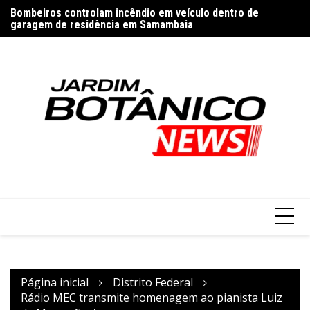
Bombeiros controlam incêndio em veículo dentro de
Ir
garagem de residência em Samambaia
Co
Pai reconhece filha aos 102 anos no Distrito Federal
para
cl
o
conteúdo
Página inicial
Distrito Federal
Rádio MEC transmite homenagem ao pianista Luiz