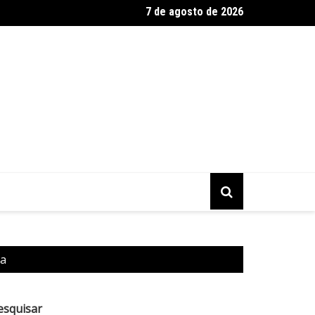
7 de agosto de 2026
a vê avanço em negociação para socorro ao BRB
na
esquisar