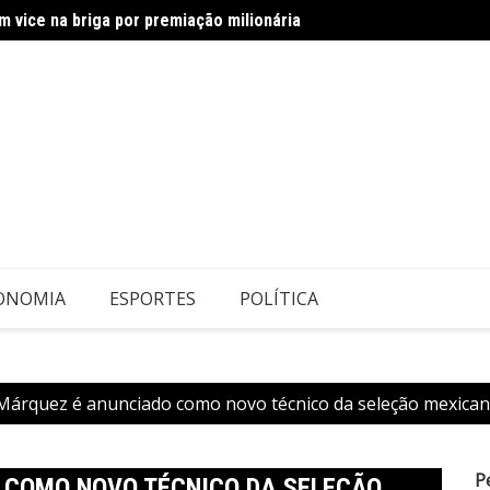
 vice na briga por premiação milionária
Celin
s de 50% em dez anos
ONOMIA
ESPORTES
POLÍTICA
 Márquez é anunciado como novo técnico da seleção mexica
P
 COMO NOVO TÉCNICO DA SELEÇÃO