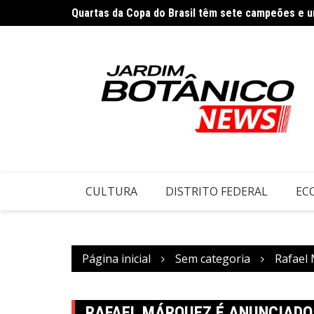
Ir
Quartas da Copa do Brasil têm sete campeões e um
para
Cirurgias plásticas de mama no SUS crescem mai
o
conteúdo
CULTURA
DISTRITO FEDERAL
EC
Página inicial
Sem categoria
Rafael
RAFAEL MÁRQUEZ É ANUNCIADO