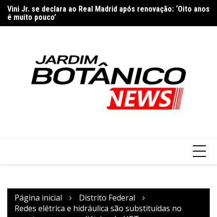
Ir
Vini Jr. se declara ao Real Madrid após renovação: ‘Oito anos
Sã
para
é muito pouco’
ma
o
conteúdo
Página inicial
Distrito Federal
Redes elétrica e hidráulica são substituídas no