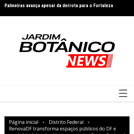
Ir
Palmeiras avança apesar da derrota para o Fortaleza
Di
para
p
o
conteúdo
Página inicial
Distrito Federal
RenovaDF transforma espaços públicos do DF e