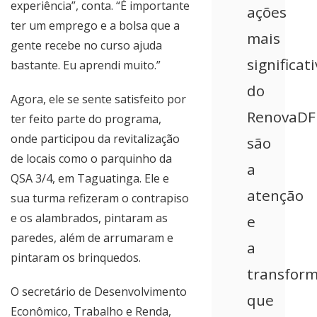
experiência”, conta. “É importante
ações
ter um emprego e a bolsa que a
mais
gente recebe no curso ajuda
significat
bastante. Eu aprendi muito.”
do
Agora, ele se sente satisfeito por
RenovaDF
ter feito parte do programa,
onde participou da revitalização
são
de locais como o parquinho da
a
QSA 3/4, em Taguatinga. Ele e
atenção
sua turma refizeram o contrapiso
e os alambrados, pintaram as
e
paredes, além de arrumaram e
a
pintaram os brinquedos.
transfor
O secretário de Desenvolvimento
que
Econômico, Trabalho e Renda,