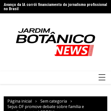
Ir
Avanço da IA corrói financiamento do jornalismo profissional
Br
no Brasil
para
Ar
Homem é preso suspeito de esfaquear vítima durante briga
o
em Vicente Pires
conteúdo
Página inicial
Sem categoria
Sejus-DF promove debate sobre família e