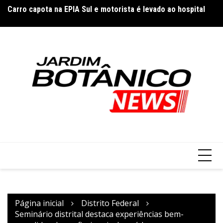
Ir
Carro capota na EPIA Sul e motorista é levado ao hospital
In
para
su
o
conteúdo
Página inicial
Distrito Federal
Seminário distrital destaca experiências bem-