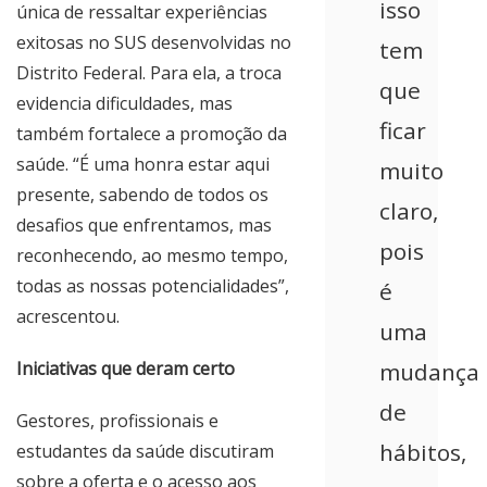
isso
única de ressaltar experiências
exitosas no SUS desenvolvidas no
tem
Distrito Federal. Para ela, a troca
que
evidencia dificuldades, mas
ficar
também fortalece a promoção da
saúde. “É uma honra estar aqui
muito
presente, sabendo de todos os
claro,
desafios que enfrentamos, mas
pois
reconhecendo, ao mesmo tempo,
todas as nossas potencialidades”,
é
acrescentou.
uma
Iniciativas que deram certo
mudança
de
Gestores, profissionais e
hábitos,
estudantes da saúde discutiram
sobre a oferta e o acesso aos