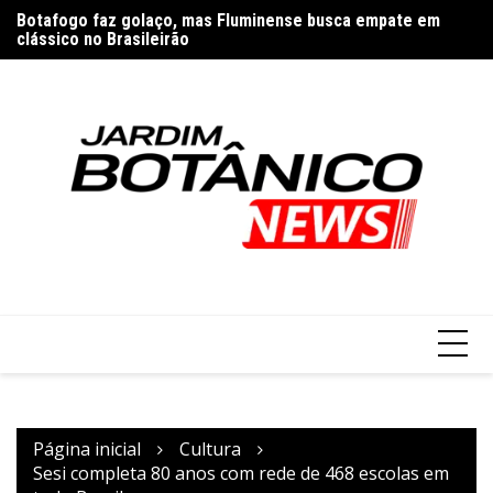
Ir
ra
Botafogo faz golaço, mas Fluminense busca empate em
Se
para
clássico no Brasileirão
sa
o
conteúdo
Página inicial
Cultura
Sesi completa 80 anos com rede de 468 escolas em