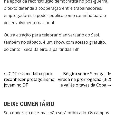
na época da reconstrução democrática no pós-guerra,
o texto defende a cooperação entre trabalhadores,
empregadores e poder público como caminho para o
desenvolvimento nacional.
Outra atração para celebrar o aniversário do Sesi,
também no sábado, é um show, com acesso gratuito,
do cantor Zeca Baleiro, a partir das 18h.
Navegação
GDF cria medalha para
Bélgica vence Senegal de
reconhecer protagonismo
virada na prorrogação (3-2)
de
jovem no DF
e vai às oitavas da Copa
Post
DEIXE COMENTÁRIO
Seu endereço de e-mail não será publicado. Os campos