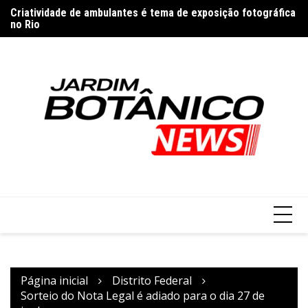
Ir
de
Criatividade de ambulantes é tema de exposição fotográfica
Pa
para
no Rio
s
o
conteúdo
Página inicial
Distrito Federal
Sorteio do Nota Legal é adiado para o dia 27 de