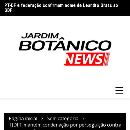
Ir
PT-DF e federação confirmam nome de Leandro Grass ao
Id
para
GDF
m
o
conteúdo
Página inicial
Sem categoria
TJDFT mantém condenação por perseguição contra